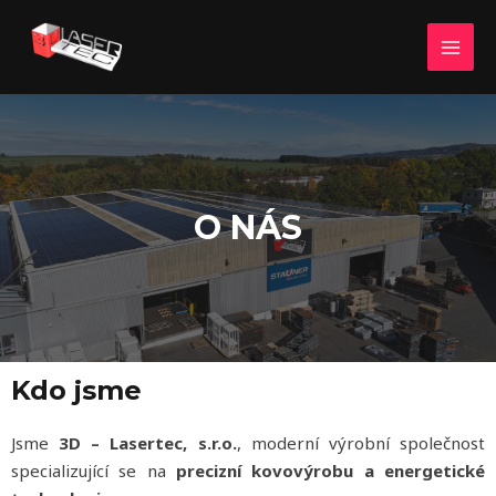
Přeskočit
MAI
na
MEN
obsah
O NÁS
Kdo jsme
Jsme
3D – Lasertec, s.r.o.
, moderní výrobní společnost
specializující se na
precizní kovovýrobu a energetické