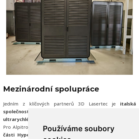
Mezinárodní spolupráce
Jedním z klíčových partnerů 3D Lasertec je
italská
společnost Alpitronic
, evropský lídr v oblasti
ultrarychlého DC nabíjení
.
Pro Alpitronic vyrábíme
kompletní konstrukce a kovové
Používáme soubory
části Hyperchargerů
– od přesného laserového řezání,