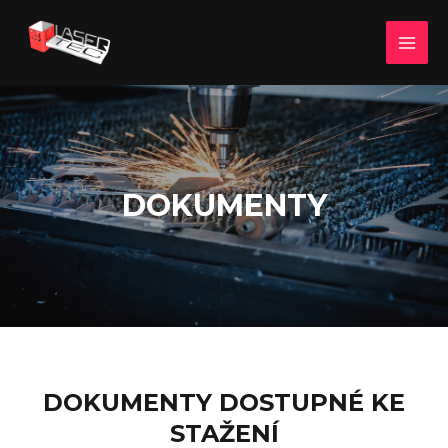
Přeskočit
MAI
na
MEN
obsah
DOKUMENTY
DOKUMENTY DOSTUPNÉ KE
STAŽENÍ