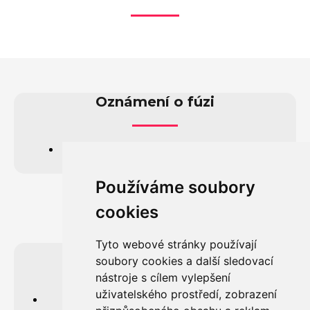
Oznámení o fúzi
Oznámení o fúzi 22.10.2025.pdf
Používáme soubory
cookies
Tyto webové stránky používají
ISO 9001:2015
soubory cookies a další sledovací
nástroje s cílem vylepšení
uživatelského prostředí, zobrazení
3D LaserTec – ISO 9001_2015_CZ.pdf