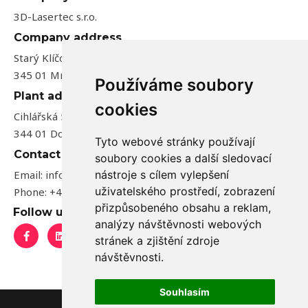
3D-Lasertec s.r.o.
Company address
Starý Klíčov 143,
345 01 Mrákov, Czech Republic
Používáme soubory
Plant address
cookies
Cihlářská 548,
344 01 Domažlice, Czech Republic
Tyto webové stránky používají
Contact us
soubory cookies a další sledovací
Email: info@3dlasertec.eu
nástroje s cílem vylepšení
uživatelského prostředí, zobrazení
Phone: +420 771 500 977
přizpůsobeného obsahu a reklam,
Follow us
analýzy návštěvnosti webových
F
L
I
a
i
n
stránek a zjištění zdroje
c
n
s
návštěvnosti.
e
k
t
b
e
a
o
d
g
o
i
r
Souhlasím
k
n
a