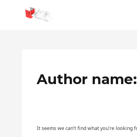
Skip
to
content
Search
for:
Author name:
It seems we can’t find what you’re looking f